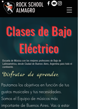
ROCK SCHOOL
ALMAGRO
Clases de Bajo
Eléctrico
Escuela de Música con los mejores profesores de Bajo de
Latinoamérica, desde Ciudad de Buenos Aires, Argentina para todo el
continente.
Disfrutar de aprender...
Pautamos los objetivos en función de tus
gustos musicales y tus necesidades.
Somos el Equipo de músicos más
importante de Buenos Aires. Vas a estar