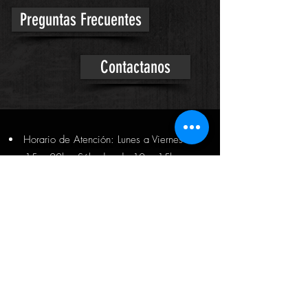
Preguntas Frecuentes
Contactanos
Horario de Atención: Lunes a Viernes de
15 a 20hs. Sábados de 10 a 15
hs.
Sumate al equipo de Rock School..
Dejanos tu CV
Escuela de Música
rock school
Sede Urquiza
Visita la web