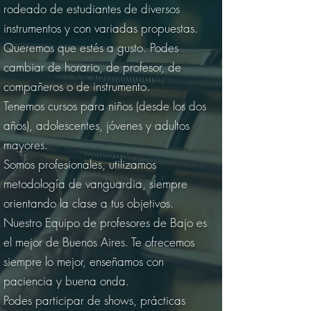
rodeado de estudiantes de diversos
instrumentos y con variadas propuestas.
Queremos que estés a gusto. Podes
cambiar de horario, de profesor, de
compañeros o de instrumento.
Tenemos cursos para niños (desde los dos
años), adolescentes, jóvenes y adultos
mayores.
Somos profesionales, utilizamos
metodología de vanguardia, siempre
orientando la clase a tus objetivos.
Nuestro Equipo de profesores de Bajo es
el mejor de Buenos Aires. Te ofrecemos
siempre lo mejor, enseñamos con
paciencia y buena onda.
Podes participar de shows, prácticas