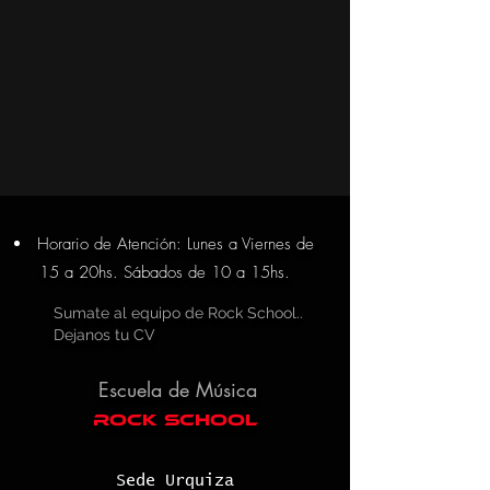
Horario de Atención: Lunes a Viernes de
15 a 20hs. Sábados de 10 a 15
hs.
Sumate al equipo de Rock School..
Dejanos tu CV
Escuela de Música
rock school
Sede Urquiza