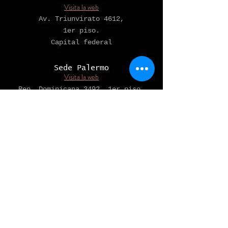
Visita la web
Av. Triunvirato 4612,
1er piso.
Capital federal
Sede Palermo
Visita la web
Rep. Dominicana 3492, 1er piso.
(ex Charcas)
Capital federal
Sede Caballito
Visita la web
Av Avellaneda 396,
(esquina E. Lobos, a 1 cuadra de
Acoyte)
Capital Federal