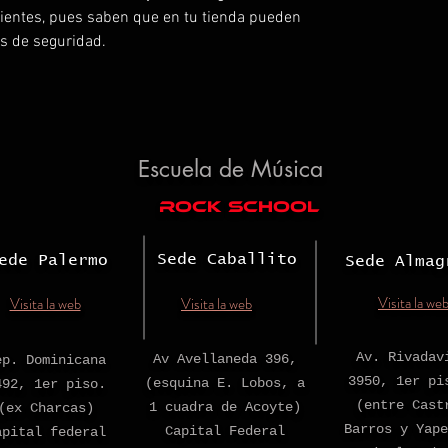
clientes, pues saben que en tu tienda pueden 
es de seguridad.
Escuela de Música
rock school
Sede Caballito
ede Palermo
Sede Almag
Visita la we
Visita la web
Visita la web
Av. Rivadav
Av Avellaneda 396,
ep. Dominicana
3950, 1er pi
(esquina E. Lobos, a
492, 1er piso.
(entre Cast
1 cuadra de Acoyte)
(ex Charcas)
Barros y Yape
Capital Federal
apital federal