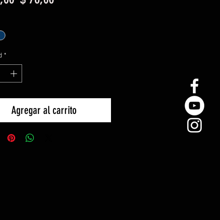
de
oferta
d
*
Agregar al carrito