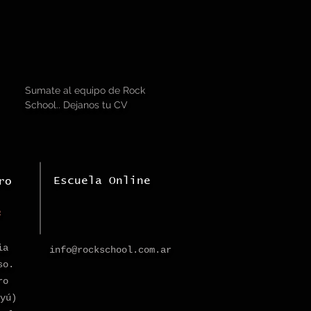
Sumate al equipo de Rock
School.. Dejanos tu CV
Escuela Online
ro
b
ia
info@rockschool.com.ar
so.
ro
yú)