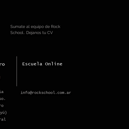
Sumate al equipo de Rock
School.. Dejanos tu CV
Escuela Online
ro
b
ia
info@rockschool.com.ar
so.
ro
yú)
ral