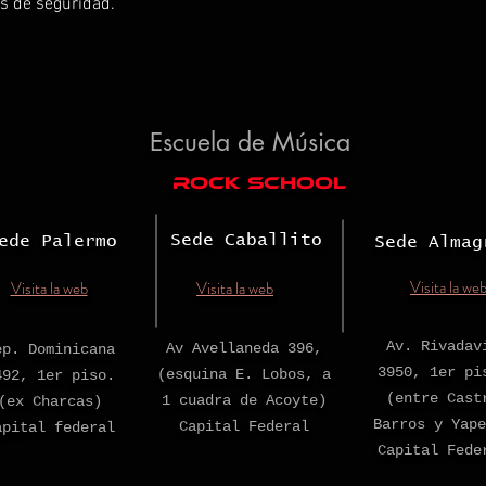
es de seguridad.
Escuela de Música
rock school
Sede Caballito
ede Palermo
Sede Almag
Visita la we
Visita la web
Visita la web
Av. Rivadav
Av Avellaneda 396,
ep. Dominicana
3950, 1er pi
(esquina E. Lobos, a
492, 1er piso.
(entre Cast
1 cuadra de Acoyte)
(ex Charcas)
Barros y Yape
Capital Federal
apital federal
Capital Fede