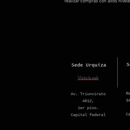
realizar compras con altos nivel
S
Sede Urquiza
Visita la web
R
Av. Triunvirato
3
4612,
1er piso.
C
Capital federal